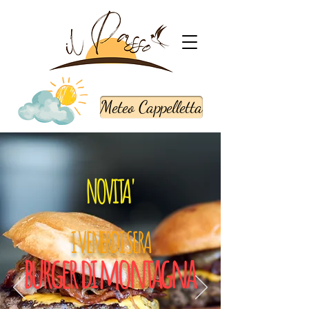
Meteo Cappelletta
NOVITA'
I VENERDI SERA
burger di montagna