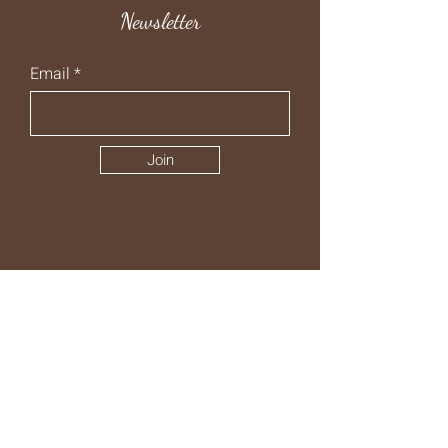
Newsletter
Email
Join
Contatti
TELEFONO FISSO
+39 0523 1820116
EMAIL
ilpasso.cappelletta@gmail.com