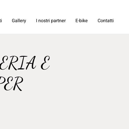
i
Gallery
I nostri partner
E-bike
Contatti
ERIA E
PER