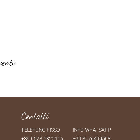
vento
Contatti
TELEFONO FISSO
INFO WHATSAPP
+39 0523 1820116
+39 3476494508