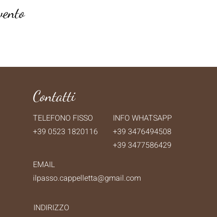
vento
Contatti
TELEFONO FISSO
INFO WHATSAPP
+39 0523 1820116
+39 3476494508
+39 3477586429
EMAIL
ilpasso.cappelletta@gmail.com
INDIRIZZO