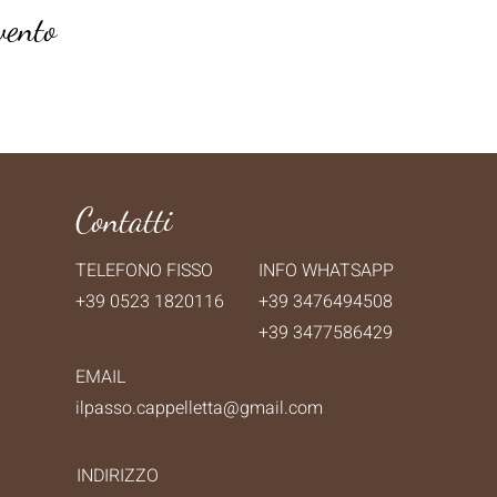
vento
Contatti
TELEFONO FISSO
INFO WHATSAPP
+39 0523 1820116
+39 3476494508
+39 3477586429
EMAIL
ilpasso.cappelletta@gmail.com
INDIRIZZO