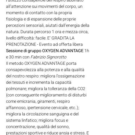
l’utilizzo consapevole del respiro abbinato 
all’attenzione sui movimenti del corpo, un 
momento di contatto con la propria 
fisiologia e di espansione delle proprie 
percezioni sensoriali, aiutati dall’energia della 
natura. Durata percorso 1 ora e mezza circa, 
livello difficoltà: facile. E’ GRADITA LA 
PRENOTAZIONE - Evento ad offerta libera
Sessione di gruppo OXYGEN ADVANTAGE
 1h 
e 30 min con 
Fabrizio Signorotto
Il metodo OXYGEN ADVANTAGE porta 
consapevolezza alla potenza e alla qualità 
del nostro respiro: migliora l’ossigenazione 
dei tessuti e incrementa la capacità 
polmonare; migliora la tolleranza della CO2 
(con conseguente miglioramento di disturbi 
come emicrania, giramenti, respiro 
affannoso, ipertensione cervicale, etc..); 
migliora la circolazione sanguigna e del 
sistema linfatico; migliora focus e 
concentrazione, qualità del sonno, 
prestazioni sportive e riduce ansia e stress. E 